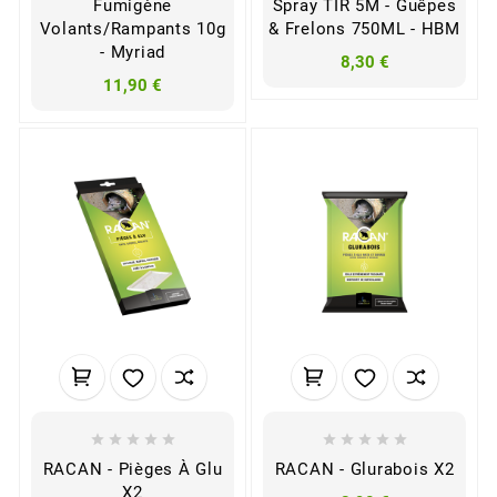
Fumigène
Spray TIR 5M - Guêpes
Volants/rampants 10g
& Frelons 750ML - HBM
- Myriad
8,30 €
11,90 €










RACAN - Pièges À Glu
RACAN - Glurabois X2
X2