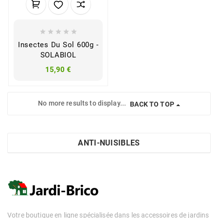





Insectes Du Sol 600g -
SOLABIOL
15,90 €
No more results to display...
BACK TO TOP
ANTI-NUISIBLES
Votre boutique en ligne spécialisée dans les accessoires de jardins