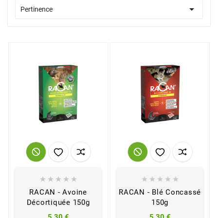

Pertinence










RACAN - Avoine
RACAN - Blé Concassé
Décortiquée 150g
150g
5,30 €
5,30 €