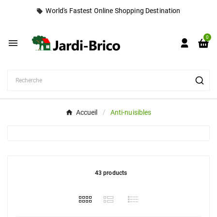
World's Fastest Online Shopping Destination
local_offer
0

Accueil
Anti-nuisibles
43 products