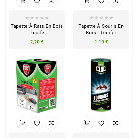










Tapette À Rats En Bois
Tapette À Souris En
- Lucifer
Bois - Lucifer
2,20 €
1,10 €