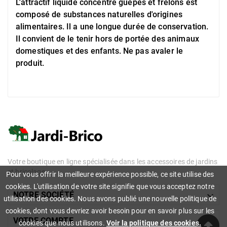
L'attractif liquide concentré guêpes et frelons est
composé de substances naturelles d'origines
alimentaires. Il a une longue durée de conservation.
Il convient de le tenir hors de portée des animaux
domestiques et des enfants. Ne pas avaler le
produit.
Votre boutique en ligne spécialisée dans les accessoires de jardins
et bricolage.
Pour vous offrir la meilleure expérience possible, ce site utilise des
cookies. L'utilisation de votre site signifie que vous acceptez notre

NOTRE SOCIÉTÉ
utilisation des cookies. Nous avons publié une nouvelle politique de
cookies, dont vous devriez avoir besoin pour en savoir plus sur les

VOTRE COMPTE
cookies que nous utilisons.
Voir la politique des cookies.