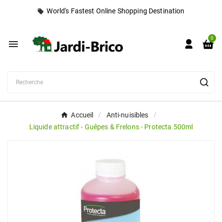
World's Fastest Online Shopping Destination
local_offer
0

Accueil
Anti-nuisibles
Liquide attractif - Guêpes & Frelons - Protecta 500ml