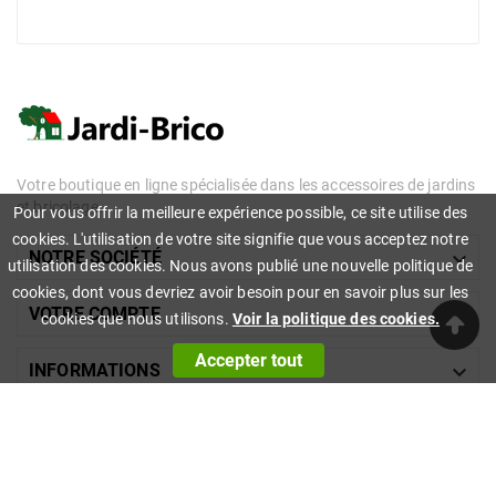
Votre boutique en ligne spécialisée dans les accessoires de jardins
et bricolage.
Pour vous offrir la meilleure expérience possible, ce site utilise des
cookies. L'utilisation de votre site signifie que vous acceptez notre

NOTRE SOCIÉTÉ
utilisation des cookies. Nous avons publié une nouvelle politique de
cookies, dont vous devriez avoir besoin pour en savoir plus sur les

VOTRE COMPTE
cookies que nous utilisons.
Voir la politique des cookies.
Accepter tout

INFORMATIONS
© 2023 - Made With ❤ By Cycoma