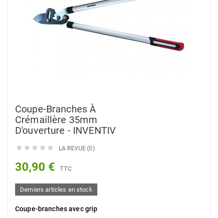
Coupe-Branches À
Crémaillère 35mm
D'ouverture - INVENTIV





LA REVUE (0)
30,90 €
TTC
Derniers articles en stock
Coupe-branches avec grip